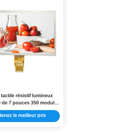
tactile résistif lumineux
 de 7 pouces 350 module
B d'affichage de Tft de 7
enez le meilleur prix
pouces