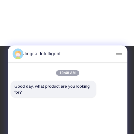
Jingcai Intelligent
Notre adresse
10:48 AM
Adresse
Good day, what product are you looking 
Rue de Dalang, secteur de Longhua, ville de
for?
Shenzhen, province du Guangdong
Télégramme
18665866730-18665866730