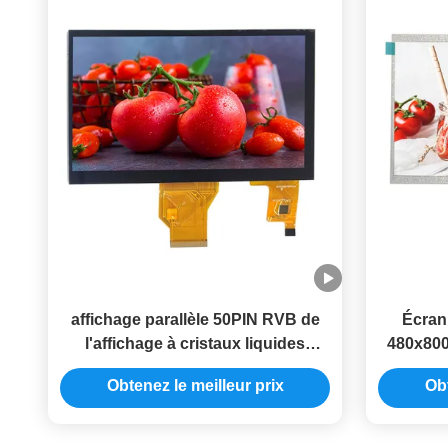
affichage parallèle 50PIN RVB de
Écran 
l'affichage à cristaux liquides
480x800
800x480 affichage d'écran tactile
50PIN RV
Obtenez le meilleur prix
Obt
capacitif de 7 pouces