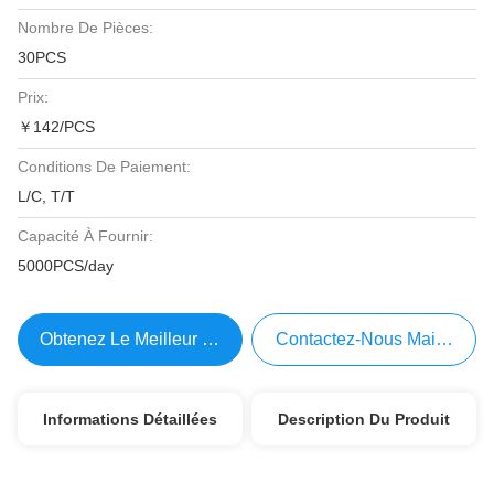
Nombre De Pièces:
30PCS
Prix:
￥142/PCS
Conditions De Paiement:
L/C, T/T
Capacité À Fournir:
5000PCS/day
Obtenez Le Meilleur Prix
Contactez-Nous Maintenant
Informations Détaillées
Description Du Produit