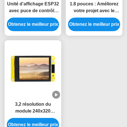
Unité d'affichage ESP32
1.8 pouces : Améliorez
avec puce de contrôle
votre projet avec le
ST77916 de 1,8 pouces
module d'affichage
Obtenez le meilleur prix
pour systèmes de
Obtenez le meilleur prix
ESP32 5V et une
contrôle industriel
résolution de 360*360
3,2 résolution du
module 240x320
d'affichage de
Obtenez le meilleur prix
l'affichage à cristaux