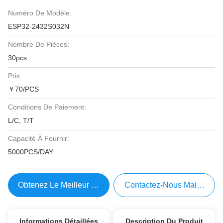
Numéro De Modèle:
ESP32-2432S032N
Nombre De Pièces:
30pcs
Prix:
￥70/PCS
Conditions De Paiement:
L/C, T/T
Capacité À Fournir:
5000PCS/DAY
Obtenez Le Meilleur Prix
Contactez-Nous Maintenant
Informations Détaillées
Description Du Produit