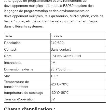
7. langages de programmation et environnements de
développement multiples : Le module ESP32 soutient des
langages de programmation et des environnements de
développement multiples, tels qu'Arduino, MicroPython, code de
Visual Studio, etc., le rendant facile à programmer et intégrer
dans différents systèmes.
Taille
3.2inch
Résolution
240*320
Contact
Sans contact
Nom
ESP32-2432S032N
Instantané
4M
Dimension externe
93.7*55.0mm
Vue
>60°
Température de
-20℃~70℃
fonctionnement
température de stockage
-30℃~80℃
Tension d'opération
5V
Champ d'application :