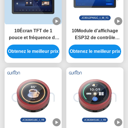
10Écran TFT de 1
10Module d'affichage
pouce et fréquence de
ESP32 de contrôle
commande principale
principal de 1 pouce à
Obtenez le meilleur prix
de 400 MHz dans le
Obtenez le meilleur prix
400 MHz avec une
module d'affichage
luminosité de 320
ESP32 avec port série
pouces et une
Baud Rate 2400-921600
résolution de 800*1280
si nécessaire