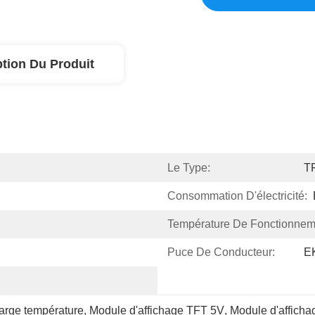
ption Du Produit
Le Type:
T
Consommation D'électricité:
Température De Fonctionnem
Puce De Conducteur:
E
large température
, 
Module d'affichage TFT 5V
, 
Module d'afficha