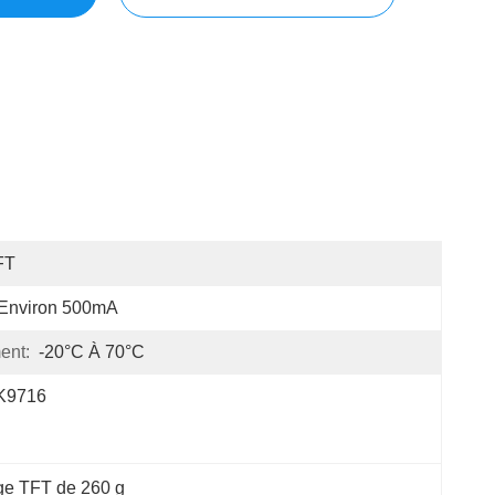
FT
Environ 500mA
ent:
-20°C À 70°C
K9716
ge TFT de 260 g