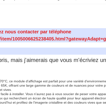
z nous contacter par téléphone
com/item/1005006625238405.html?gatewayAdapt=g
ris, mais j'aimerais que vous m'écriviez u
0°C, ce module d'affichage est parfait pour une variété d'environnem
5K, offrant une large gamme de couleurs et de nuances pour votre plai
et vives.
cile à installer. Vous n'aurez pas à vous soucier de peser votre appare
x qui recherchent un écran de haute qualité pour leur appareil électron
hui et profitez de l'imagerie cristalline et des couleurs vives que se