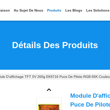
aison
Au Sujet De Nous
Produits
Les Blogs
Les Solutions
Détails Des Produits
ule D'affichage TFT 5V 260g EK9716 Puce De Pilote RGB 65K Couleu
Module D'aff
Puce De Pilot