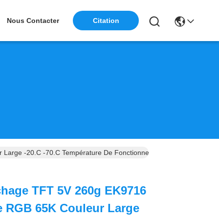
Citation
Nous Contacter
r Large -20.C -70.C Température De Fonctionnement
ichage TFT 5V 260g EK9716
e RGB 65K Couleur Large