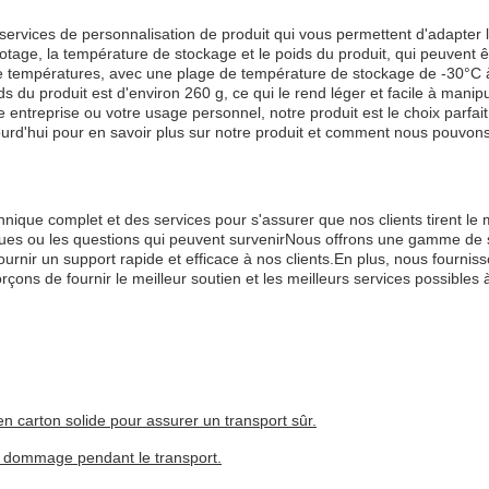
s services de personnalisation de produit qui vous permettent d'adapter
tage, la température de stockage et le poids du produit, qui peuvent ê
températures, avec une plage de température de stockage de -30°C à 8
ds du produit est d'environ 260 g, ce qui le rend léger et facile à manipu
entreprise ou votre usage personnel, notre produit est le choix parfa
urd'hui pour en savoir plus sur notre produit et comment nous pouvon
nique complet et des services pour s'assurer que nos clients tirent le 
ues ou les questions qui peuvent survenirNous offrons une gamme de ser
ournir un support rapide et efficace à nos clients.En plus, nous fournis
çons de fournir le meilleur soutien et les meilleurs services possibles à 
 carton solide pour assurer un transport sûr.
ut dommage pendant le transport.