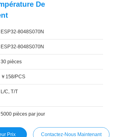
empérature De
nt
ESP32-8048S070N
ESP32-8048S070N
30 pièces
￥158/PCS
L/C, T/T
5000 pièces par jour
ur Prix
Contactez-Nous Maintenant