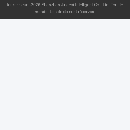
fournisseur. -2026 Shenzhen Jingcai Intelligent Co., Ltd. Tout le
monde. Les droits sont réservés.