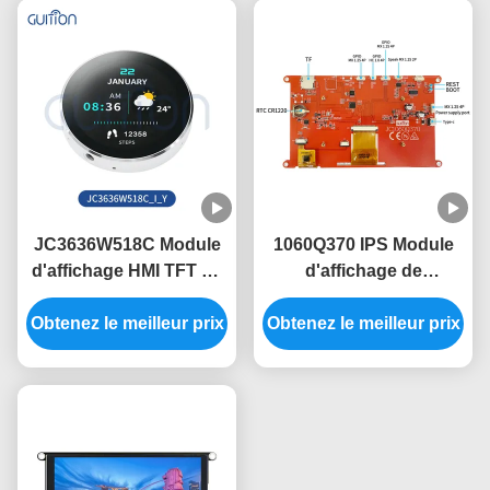
contact
JC3636W518C Module
1060Q370 IPS Module
d'affichage HMI TFT 5V
d'affichage de
avec angle de vue de
l'interface homme-
60° et conception légère
Obtenez le meilleur prix
Obtenez le meilleur prix
machine La
combinaison parfaite de
performance