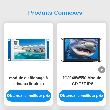
Produits Connexes
module d'affichage à
JC8048W550 Module
cristaux liquides
LCD TFT IPS
d'écran tactile du
fonctionnant à 5 V avec
Obtenez le meilleur prix
module 3,5 de 480x320
Obtenez le meilleur prix
une consommation
HMI sans image libre de
d'énergie de 320 mA
police de code de