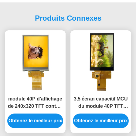
Produits Connexes
module 40P d'affichage
3,5 écran capacitif MCU
de 240x320 TFT contact
du module 40P TFT
résistif ST7789
LCD d'écran d'ecran
Obtenez le meilleur prix
d'affichage à cristaux
couleur de Tft de pouce
Obtenez le meilleur prix
liquides de Tft de 3,2
pouces