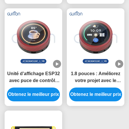
ESP32 avec port série
pouces et une
Baud Rate 2400-921600
résolution de 800*1280
si nécessaire
Unité d'affichage ESP32
1.8 pouces : Améliorez
avec puce de contrôle
votre projet avec le
ST77916 de 1,8 pouces
module d'affichage
Obtenez le meilleur prix
pour systèmes de
Obtenez le meilleur prix
ESP32 5V et une
contrôle industriel
résolution de 360*360