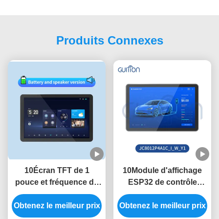
Produits Connexes
10Écran TFT de 1
10Module d'affichage
pouce et fréquence de
ESP32 de contrôle
commande principale
principal de 1 pouce à
Obtenez le meilleur prix
de 400 MHz dans le
Obtenez le meilleur prix
400 MHz avec une
module d'affichage
luminosité de 320