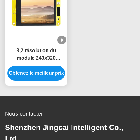
3,2 résolution du
module 240x320
d'affichage de
Obtenez le meilleur prix
l'affichage à cristaux
liquides ESP32 de TFT
LVGL de pouce
Nous contacter
Shenzhen Jingcai Intelligent Co.,
Ltd.