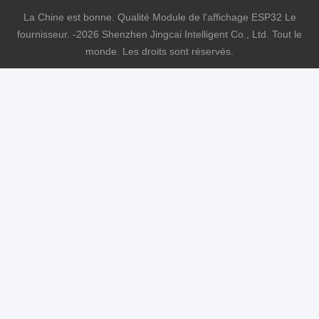
La Chine est bonne. Qualité Module de l'affichage ESP32 Le
fournisseur. -2026 Shenzhen Jingcai Intelligent Co., Ltd. Tout le
monde. Les droits sont réservés.