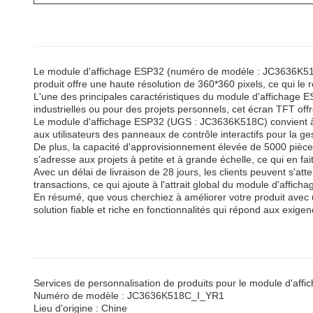
Le module d'affichage ESP32 (numéro de modèle : JC3636K518C_
produit offre une haute résolution de 360*360 pixels, ce qui le r
L'une des principales caractéristiques du module d'affichage ESP3
industrielles ou pour des projets personnels, cet écran TFT off
Le module d'affichage ESP32 (UGS : JC3636K518C) convient à un 
aux utilisateurs des panneaux de contrôle interactifs pour la ges
De plus, la capacité d'approvisionnement élevée de 5000 pièc
s'adresse aux projets à petite et à grande échelle, ce qui en fait
Avec un délai de livraison de 28 jours, les clients peuvent s'
transactions, ce qui ajoute à l'attrait global du module d'affich
En résumé, que vous cherchiez à améliorer votre produit avec u
solution fiable et riche en fonctionnalités qui répond aux exige
Services de personnalisation de produits pour le module d'aff
Numéro de modèle : JC3636K518C_I_YR1
Lieu d'origine : Chine