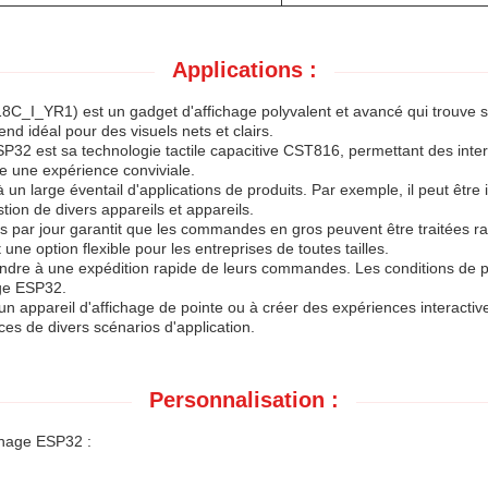
Applications :
I_YR1) est un gadget d'affichage polyvalent et avancé qui trouve so
end idéal pour des visuels nets et clairs.
2 est sa technologie tactile capacitive CST816, permettant des interactio
re une expérience conviviale.
large éventail d'applications de produits. Par exemple, il peut être 
tion de divers appareils et appareils.
es par jour garantit que les commandes en gros peuvent être traitées
 une option flexible pour les entreprises de toutes tailles.
attendre à une expédition rapide de leurs commandes. Les conditions de 
age ESP32.
n appareil d'affichage de pointe ou à créer des expériences interactive
nces de divers scénarios d'application.
Personnalisation :
ichage ESP32 :