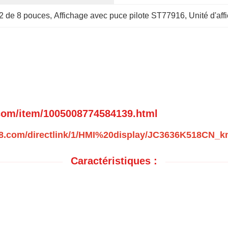
2 de 8 pouces
, 
Affichage avec puce pilote ST77916
, 
Unité d'aff
.com/item/1005008774584139.html
n1688.com/directlink/1/HMI%20display/JC3636K518CN_
Caractéristiques :