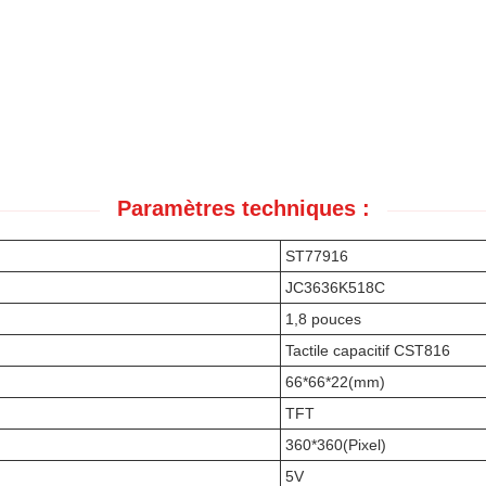
Paramètres techniques :
ST77916
JC3636K518C
1,8 pouces
Tactile capacitif CST816
66*66*22(mm)
TFT
360*360(Pixel)
5V