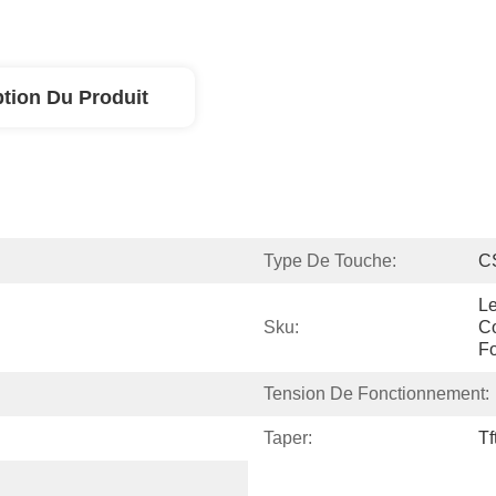
ption Du Produit
Type De Touche:
CS
L
Sku:
Co
Fo
Tension De Fonctionnement:
Taper:
Tf