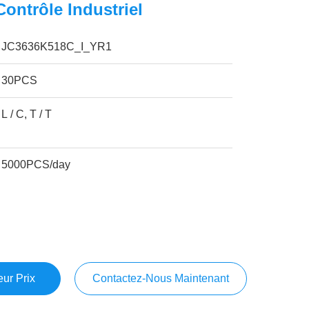
ontrôle Industriel
JC3636K518C_I_YR1
30PCS
L / C, T / T
5000PCS/day
ur Prix
Contactez-Nous Maintenant