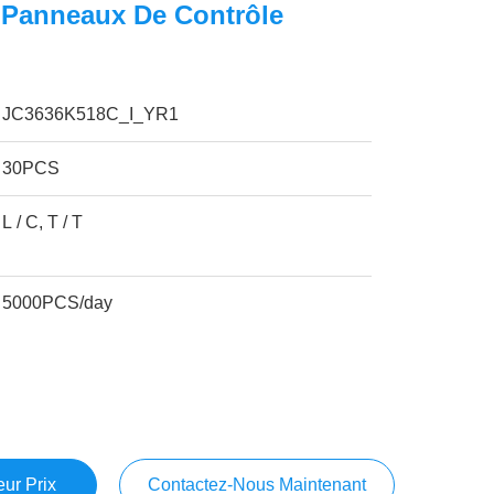
 Panneaux De Contrôle
JC3636K518C_I_YR1
30PCS
L / C, T / T
5000PCS/day
ur Prix
Contactez-Nous Maintenant