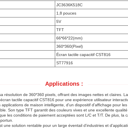
JC3636K518C
1,8 pouces
5V
TFT
66*66*22(mm)
360*360(Pixel)
Écran tactile capacitif CST816
ST77916
Applications :
 résolution de 360*360 pixels, offrant des images nettes et claires. La 
écran tactile capacitif CST816 pour une expérience utilisateur interacti
pplications de maison intelligente, d'un dispositif d'affichage pour le
able. Son type TFT garantit des couleurs vives et une excellente qualité 
 que les conditions de paiement acceptées sont L/C et T/T. De plus, la
portun.
une solution rentable pour un large éventail d'industries et d'applic