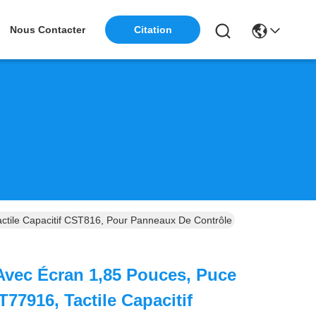
Citation
Nous Contacter
tile Capacitif CST816, Pour Panneaux De Contrôle Industriels
vec Écran 1,85 Pouces, Puce
77916, Tactile Capacitif