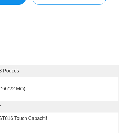
8 Pouces
6*66*22 Mm)
t
T816 Touch Capacitif