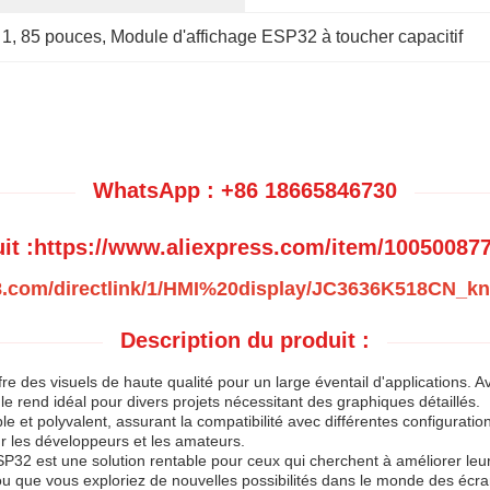
 1
, 
85 pouces
, 
Module d'affichage ESP32 à toucher capacitif
WhatsApp : +86 18665846730
uit :https://www.aliexpress.com/item/10050087
1688.com/directlink/1/HMI%20display/JC3636K518CN_k
Description du produit :
 des visuels de haute qualité pour un large éventail d'applications. Av
le rend idéal pour divers projets nécessitant des graphiques détaillés.
le et polyvalent, assurant la compatibilité avec différentes configuration
ur les développeurs et les amateurs.
2 est une solution rentable pour ceux qui cherchent à améliorer leurs 
ou que vous exploriez de nouvelles possibilités dans le monde des écrans