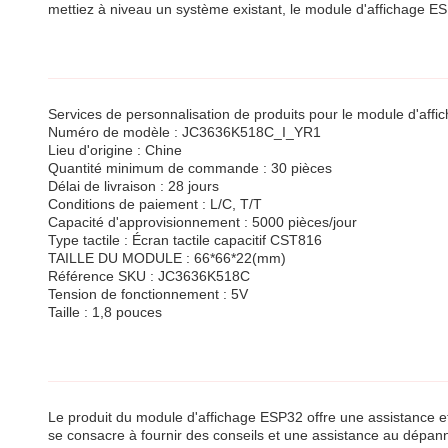
mettiez à niveau un système existant, le module d'affichage ES
Services de personnalisation de produits pour le module d'aff
Numéro de modèle : JC3636K518C_I_YR1
Lieu d'origine : Chine
Quantité minimum de commande : 30 pièces
Délai de livraison : 28 jours
Conditions de paiement : L/C, T/T
Capacité d'approvisionnement : 5000 pièces/jour
Type tactile : Écran tactile capacitif CST816
TAILLE DU MODULE : 66*66*22(mm)
Référence SKU : JC3636K518C
Tension de fonctionnement : 5V
Taille : 1,8 pouces
Le produit du module d'affichage ESP32 offre une assistance et 
se consacre à fournir des conseils et une assistance au dépan