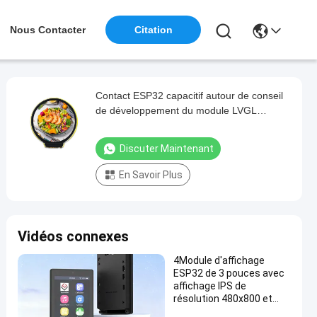
Nous Contacter
Citation
Contact ESP32 capacitif autour de conseil
de développement du module LVGL
d'affichage d'affichage à cristaux liquides
Discuter Maintenant
En Savoir Plus
Vidéos connexes
4Module d'affichage
ESP32 de 3 pouces avec
affichage IPS de
résolution 480x800 et
puce de pilotage