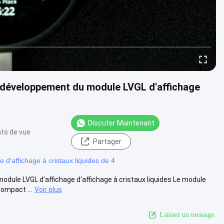
e développement du module LVGL d'affichage
Discuter Maintenant
nts de vue
Partager
 d'affichage à cristaux liquides de 4
dule LVGL d'affichage d'affichage à cristaux liquides Le module
ompact ...
Voir plus
Laissez un message.