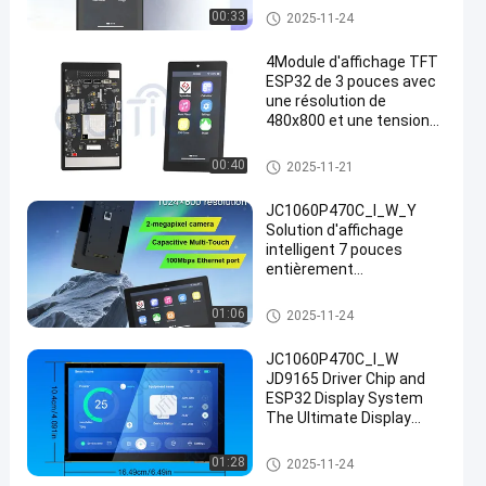
ST7701S pour
Module de l'affichage ESP32
00:33
2025-11-24
applications hautes
performances
4Module d'affichage TFT
ESP32 de 3 pouces avec
une résolution de
480x800 et une tension
de fonctionnement de 5V
pour des visuels de haute
Module de l'affichage ESP32
00:40
2025-11-21
qualité
JC1060P470C_I_W_Y
Solution d'affichage
intelligent 7 pouces
entièrement
fonctionnelle : cœur
ESP32-P4, écran tactile
Module de l'affichage ESP32
01:06
2025-11-24
et caméra intégrés, prêt
pour un développement
JC1060P470C_I_W
immédiat
JD9165 Driver Chip and
ESP32 Display System
The Ultimate Display
Solution for Your
Business Needs
Module de l'affichage ESP32
01:28
2025-11-24
industrial grade tft liquid