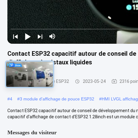
Contact ESP32 capacitif autour de conseil d
d'affichage à cristaux liquides
Module de l'affichage ESP32
2023-05-24
2316 poi
#
4
#
3 module d'affichage de pouce ESP32
#
HMI LVGL affichage
Contact ESP32 capacitif autour de conseil de développement du mo
capacitif d'affichage de contact d'ESP32 1.28inch est un module c
Messages du visiteur